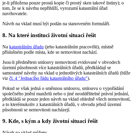
je-li přiložena pouze prostá kopie či prostý sken takové listiny); o
tom, že se k návrhu nepřihlíží, vyrozumí katastrální úřad
navrhovatele.
Návrh na vklad musí být podán na stanoveném formuláři.
8. Na které instituci životní situaci řešit
Na
katastrálním úřadu
(jeho katastrálním pracovišti), místně
příslušném podle místa, kde se nemovitost nachází.
Jsou-li předmětem smlouvy nemovitosti evidované v obvodech
územní působnosti více katastrálních úřadů, předkládají se
samostatné návrhy na vklad u jednotlivých katastrálních úřadů (blíže
viz
čl. 4 "Jednacího řádu katastrálního úřadu"
).
Pokud se však jedná o směnnou smlouvu, smlouvu o vypořádání
společného jmění manželů nebo o jiné neoddělitelné právní jednání,
předkládá se pouze jeden návrh na vklad ohledně všech nemovitostí,
a to kterémukoliv z katastrálních úřadů, v obvodu jehož územní
působnosti se nemovitosti nacházejí.
9. Kde, s kým a kdy životní situaci řešit
Návrh na vklad můžete: