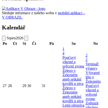
Sledujte informace z našeho webu v
mobilní aplikaci –
V OBRAZE.
Kalendář
Srpen
2026
Po
Út
St
Čt
Pá
So
Ne
1
4
2
Pouťový
2
víkend a
Vernisáž
svěcení zvonu
výstavy
Železo v
Výtvarné
Železném
léto v
aneb setkání
Železném
kovářů u piva
27
28
29
30
31
Pouťový
Železo v
víkend a
Železném
svěcení
aneb setkání
zvonu
kovářů u piva
Zobrazit
Letní ofenzíva
všechny