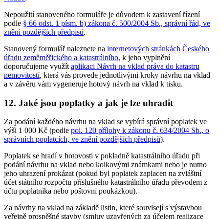
Nepoužití stanoveného formuláře je důvodem k zastavení řízení
podle
§ 66 odst. 1 písm. b) zákona č. 500/2004 Sb., správní řád, ve
znění pozdějších předpisů
.
Stanovený formulář naleznete na
internetových stránkách Českého
úřadu zeměměřického a katastrálního
, k jeho vyplnění
doporučujeme využít
aplikaci Návrh na vklad práva do katastru
nemovitostí
, která vás provede jednotlivými kroky návrhu na vklad
a v závěru vám vygeneruje hotový návrh na vklad k tisku.
12. Jaké jsou poplatky a jak je lze uhradit
Za podání každého návrhu na vklad se vybírá správní poplatek ve
výši 1 000 Kč (podle
pol. 120 přílohy k zákonu č. 634/2004 Sb., o
správních poplatcích, ve znění pozdějších předpisů
).
Poplatek se hradí v hotovosti v pokladně katastrálního úřadu při
podání návrhu na vklad nebo kolkovými známkami nebo je nutno
jeho uhrazení prokázat (pokud byl poplatek zaplacen na zvláštní
účet státního rozpočtu příslušného katastrálního úřadu převodem z
účtu poplatníka nebo poštovní poukázkou).
Za návrhy na vklad na základě listin, které souvisejí s výstavbou
veřejně prospěšné stavby (smluv uzavřených za účelem realizace