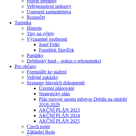
Právní předpisy
Veřejnoprávní smlouvy
Usnesení zastupitelstva
Rozpočet
Turistika
Historie
Tipy na výlety
Významné osobnosti
Josef Felkl
František Slavíček
Památky
Deblínský hrad – pokus o rekonstrukci
Pro občany
Formuláře ke stažení
Veřejné zakázky
Seznamy hlavních dokumentů
Územní plánování
Strategický plán
Plán rozvoje sportu městyse Deblín na období
2018-2028
AKČNÍ PLÁN 2023
AKČNÍ PLÁN 2024
AKČNÍ PLÁN 2025
Czech point
Základní škola