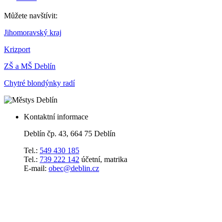
Můžete navštívit:
Jihomoravský kraj
Krizport
ZŠ a MŠ Deblín
Chytré blondýnky radí
Kontaktní informace
Deblín čp. 43, 664 75 Deblín
Tel.:
549 430 185
Tel.:
739 222 142
účetní, matrika
E-mail:
obec@deblin.cz