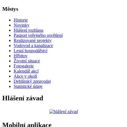
Městys
Historie
Novinky
Hlášení rozhlasu
Pasport veřejného osvětlení
Realizované projekty
Vodovod a kanalizace
Lesní hospodářství
Hřbitov
Životní situace
Fotogalerie
Kalendář akcí
Akce v okolí
Deblínský zpravodaj
Statistické údaje
Hlášení závad
Mobilní aplikace