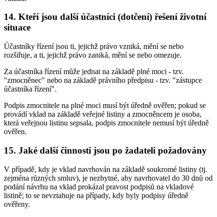
14. Kteří jsou další účastníci (dotčení) řešení životní
situace
Účastníky řízení jsou ti, jejichž právo vzniká, mění se nebo
rozšiřuje, a ti, jejichž právo zaniká, mění se nebo omezuje.
Za účastníka řízení může jednat na základě plné moci - tzv.
"zmocněnec" nebo na základě právního předpisu - tzv. "zástupce
účastníka řízení".
Podpis zmocnitele na plné moci musí být úředně ověřen; pokud se
provádí vklad na základě veřejné listiny a zmocněncem je osoba,
která veřejnou listinu sepsala, podpis zmocnitele nemusí být úředně
ověřen.
15. Jaké další činnosti jsou po žadateli požadovány
V případě, kdy je vklad navrhován na základě soukromé listiny (tj.
zejména různých smluv), je nezbytné, aby navrhovatel do 30 dnů od
podání návrhu na vklad prokázal pravost podpisů na vkladové
listině; to se nevztahuje na případy, kdy byly podpisy úředně
ověřeny.