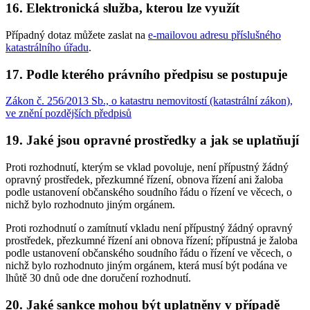
16. Elektronická služba, kterou lze využít
Případný dotaz můžete zaslat na
e-mailovou adresu příslušného
katastrálního úřadu
.
17. Podle kterého právního předpisu se postupuje
Zákon č. 256/2013 Sb., o katastru nemovitostí (katastrální zákon),
ve znění pozdějších předpisů
19. Jaké jsou opravné prostředky a jak se uplatňují
Proti rozhodnutí, kterým se vklad povoluje, není přípustný žádný
opravný prostředek, přezkumné řízení, obnova řízení ani žaloba
podle ustanovení občanského soudního řádu o řízení ve věcech, o
nichž bylo rozhodnuto jiným orgánem.
Proti rozhodnutí o zamítnutí vkladu není přípustný žádný opravný
prostředek, přezkumné řízení ani obnova řízení; přípustná je žaloba
podle ustanovení občanského soudního řádu o řízení ve věcech, o
nichž bylo rozhodnuto jiným orgánem, která musí být podána ve
lhůtě 30 dnů ode dne doručení rozhodnutí.
20. Jaké sankce mohou být uplatněny v případě