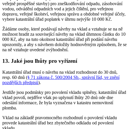
veřejně prospěšné stavby) pro zneškodňování odpadu, zásobování
vodou, odvádění odpadních vod a jejich čištění, pro veřejnou
dopravu, veřejné školství, veřejnou správu a obdobné veřejné účely,
vybere katastrální úřad poplatek v úhrnu nejvýše 10 000 Kč.
Žádáme osoby, které podávají návrhy na vklad a vztahuje se na ně
možnost hradit za související návrhy na vklad úhrnnou částku do 10
000 Kč, aby na tuto okolnost katastrální úřad při podání návrhu
upozornily, a aby s návrhem doložily hodnověrným způsobem, že se
na ně vztahuje uvedené zvýhodnění.
13. Jaké jsou lhůty pro vyřízení
Katastrální úřad musí o návrhu na vklad rozhodnout do 30 dnů,
resp. 60 dnů (
§ 71 zákona č. 500/2004 Sb., správní řád, ve znění
pozdějších předpisů
).
Jestliže jsou podmínky pro povolení vkladu splněny, katastrální úřad
vklad povolí, nejdříve však po uplynutí lhůty 20 dnů ode dne
odeslání informace, že byla vyznačena v katastru nemovitostí
plomba.
Vklad na základě pravomocného rozhodnutí o povolení vkladu
provede katastrální úřad bez zbytečného odkladu od povolení
vkladu.