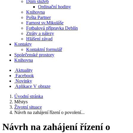
Dům služeb
Ordinační hodiny
Knihovna
Pošta Partner
Farnost sv.Mikuláše
Fotbalová přípravka Deblín
Ztráty a nálezy
Hlášení závad
Kontakty
Kontaktní formulář
Společenské prostory
Knihovna
Aktuality
Facebook
Novinky
Aplikace V obraze
Úvodní stránka
Městys
Životní situace
Návrh na zahájení řízení o povolení...
Návrh na zahájení řízení o