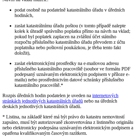
podat osobně na podatelně katastrálního úřadu v úředních
hodinách,
zaslat katastrálnímu úřadu poštou (v tomto případě nalepte
kolek k úhradě správního poplatku přímo na návrh na vklad;
pokud byl poplatek zaplacen na zvláštní účet státního
rozpočtu příslušného katastrálního úřadu převodem z účtu
poplatníka nebo poštovní poukázkou, je třeba tento fakt
doložit),
zaslat elektronickými prostředky na e-mailovou adresu
příslušného katastrálního pracoviště (soubor ve formátu PDF
podepsaný uznávaným elektronickým podpisem v příloze e-
mailu) nebo prostřednictvím datové schránky příslušného
katastrálního pracoviště.*
Rozpis úředních hodin podatelen je uveden na
internetových
stránkách jednotlivých katastrálních úřadů
nebo na úředních
deskách jednotlivých katastrálních úřadů.
* Listina, na základě které má být právo do katastru nemovitostí
zapsáno, musí být autorizovaně zkonvertována z listinného originálu
nebo elektronicky podepsána uznávaným elektronickým podpisem a
opatřena kvalifikovaným časovým razítkem.