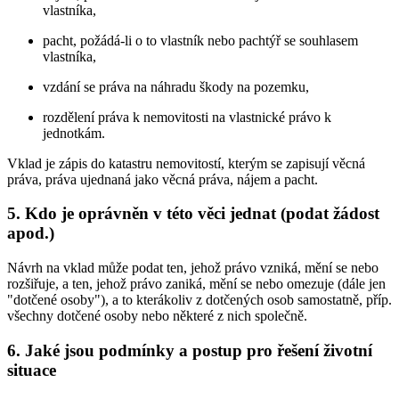
vlastníka,
pacht, požádá-li o to vlastník nebo pachtýř se souhlasem
vlastníka,
vzdání se práva na náhradu škody na pozemku,
rozdělení práva k nemovitosti na vlastnické právo k
jednotkám.
Vklad je zápis do katastru nemovitostí, kterým se zapisují věcná
práva, práva ujednaná jako věcná práva, nájem a pacht.
5. Kdo je oprávněn v této věci jednat (podat žádost
apod.)
Návrh na vklad může podat ten, jehož právo vzniká, mění se nebo
rozšiřuje, a ten, jehož právo zaniká, mění se nebo omezuje (dále jen
"dotčené osoby"), a to kterákoliv z dotčených osob samostatně, příp.
všechny dotčené osoby nebo některé z nich společně.
6. Jaké jsou podmínky a postup pro řešení životní
situace