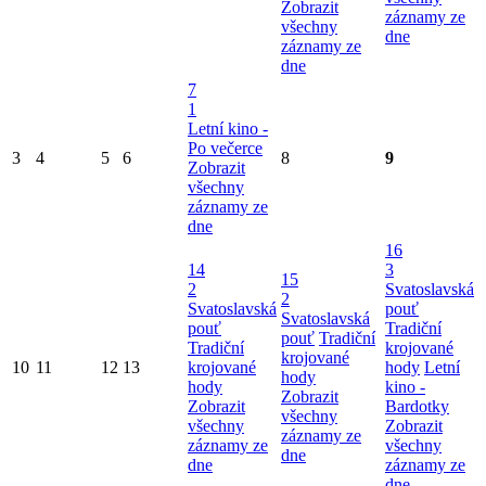
Zobrazit
záznamy ze
všechny
dne
záznamy ze
dne
7
1
Letní kino -
Po večerce
3
4
5
6
8
9
Zobrazit
všechny
záznamy ze
dne
16
14
3
15
2
Svatoslavská
2
Svatoslavská
pouť
Svatoslavská
pouť
Tradiční
pouť
Tradiční
Tradiční
krojované
krojované
10
11
12
13
krojované
hody
Letní
hody
hody
kino -
Zobrazit
Zobrazit
Bardotky
všechny
všechny
Zobrazit
záznamy ze
záznamy ze
všechny
dne
dne
záznamy ze
dne