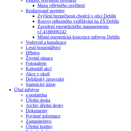
Pasport veřejného osvětlení
Mapa věřejného osvětlení
Realizované projekty
Zvýšení bezpečnosti chodců v obci Deblín
Rozvoj odborného vzdělávání na ZŠ Deblín
Zavedení energetického managementu
r.č.4188000242
Místní energetická koncepce městyse Deblín
Vodovod a kanalizace
Lesní hospodářství
Hřbitov
Životní situace
Fotogalerie
Kalendář akcí
Akce v okolí
Deblínský zpravodaj
Statistické údaje
Úřad městyse
e-podatelna
Úřední deska
Archiv úřední desky
Dokumenty
Povinné informace
Zastupitelstvo
Úřední hodiny