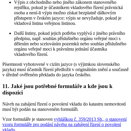
Výpis z obchodního nebo jiného zákonem stanoveného
rejstříku, pokud je účastníkem vkladového řízení právnická
osoba a není-li výpis možno získat bezplatně dálkovým
přístupem v českém jazyce; výpis se nevyžaduje, pokud je
vkladová listina veřejnou listinou.
Další listiny, pokud jejich potřeba vyplývá z jiného právního
předpisu, např. souhlas příslušného orgánu veřejné moci s
dělením nebo scelováním pozemků nebo souhlas příslušného
orgánu veřejné moci k právnímu jednání účastníka
vkladového řízení.
Písemnosti vyhotovené v cizím jazyce (s výjimkou slovenského
jazyka) musí účastník řízení předložit v originálním znění a současně
v úředně ověřeném překladu do jazyka českého.
11. Jaké jsou potřebné formuláře a kde jsou k
dispozici
Návrh na zahájení řízení o povolení vkladu do katastru nemovitostí
musí být podán na stanoveném formuláři.
Vzor formuláře je stanoven
vyhláškou č. 359/2013 Sb., o stanovení
vzoru formuláře pro podání návrhu na zahájení řízení o povolení
vkladu
.