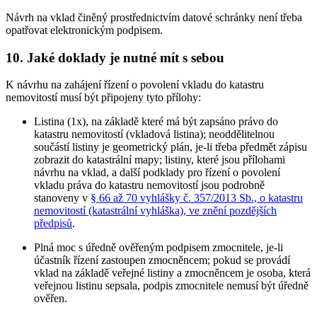
Návrh na vklad činěný prostřednictvím datové schránky není třeba
opatřovat elektronickým podpisem.
10. Jaké doklady je nutné mít s sebou
K návrhu na zahájení řízení o povolení vkladu do katastru
nemovitostí musí být připojeny tyto přílohy:
Listina (1x), na základě které má být zapsáno právo do
katastru nemovitostí (vkladová listina); neoddělitelnou
součástí listiny je geometrický plán, je-li třeba předmět zápisu
zobrazit do katastrální mapy; listiny, které jsou přílohami
návrhu na vklad, a další podklady pro řízení o povolení
vkladu práva do katastru nemovitostí jsou podrobně
stanoveny v
§ 66 až 70 vyhlášky č. 357/2013 Sb., o katastru
nemovitostí (katastrální vyhláška), ve znění pozdějších
předpisů
.
Plná moc s úředně ověřeným podpisem zmocnitele, je-li
účastník řízení zastoupen zmocněncem; pokud se provádí
vklad na základě veřejné listiny a zmocněncem je osoba, která
veřejnou listinu sepsala, podpis zmocnitele nemusí být úředně
ověřen.