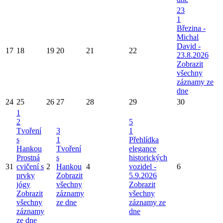
23
1
Březina -
Michal
David -
17
18
19
20
21
22
23.8.2026
Zobrazit
všechny
záznamy ze
dne
24
25
26
27
28
29
30
1
2
5
Tvoření
3
1
s
1
Přehlídka
Hankou
Tvoření
elegance
Prostná
s
historických
31
cvičení s
2
Hankou
4
vozidel -
6
prvky
Zobrazit
5.9.2026
jógy
všechny
Zobrazit
Zobrazit
záznamy
všechny
všechny
ze dne
záznamy ze
záznamy
dne
ze dne