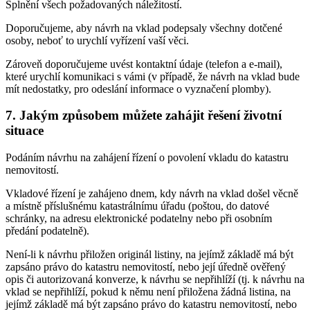
Splnění všech požadovaných náležitostí.
Doporučujeme, aby návrh na vklad podepsaly všechny dotčené
osoby, neboť to urychlí vyřízení vaší věci.
Zároveň doporučujeme uvést kontaktní údaje (telefon a e-mail),
které urychlí komunikaci s vámi (v případě, že návrh na vklad bude
mít nedostatky, pro odeslání informace o vyznačení plomby).
7. Jakým způsobem můžete zahájit řešení životní
situace
Podáním návrhu na zahájení řízení o povolení vkladu do katastru
nemovitostí.
Vkladové řízení je zahájeno dnem, kdy návrh na vklad došel věcně
a místně příslušnému katastrálnímu úřadu (poštou, do datové
schránky, na adresu elektronické podatelny nebo při osobním
předání podatelně).
Není-li k návrhu přiložen originál listiny, na jejímž základě má být
zapsáno právo do katastru nemovitostí, nebo její úředně ověřený
opis či autorizovaná konverze, k návrhu se nepřihlíží (tj. k návrhu na
vklad se nepřihlíží, pokud k němu není přiložena žádná listina, na
jejímž základě má být zapsáno právo do katastru nemovitostí, nebo