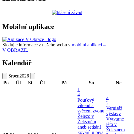
Mobilní aplikace
Sledujte informace z našeho webu v
mobilní aplikaci –
V OBRAZE.
Kalendář
Srpen
2026
Po
Út
St
Čt
Pá
So
Ne
1
4
2
Pouťový
2
víkend a
Vernisáž
svěcení zvonu
výstavy
Železo v
Výtvarné
Železném
léto v
aneb setkání
Železném
kovářů u piva