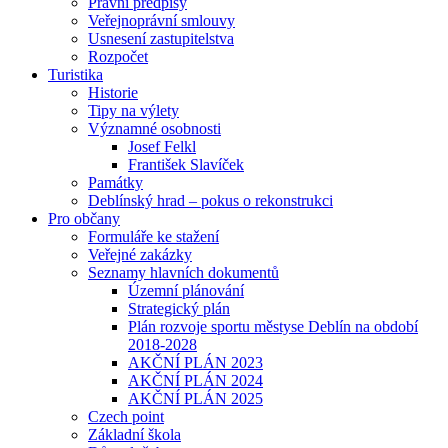
Právní předpisy
Veřejnoprávní smlouvy
Usnesení zastupitelstva
Rozpočet
Turistika
Historie
Tipy na výlety
Významné osobnosti
Josef Felkl
František Slavíček
Památky
Deblínský hrad – pokus o rekonstrukci
Pro občany
Formuláře ke stažení
Veřejné zakázky
Seznamy hlavních dokumentů
Územní plánování
Strategický plán
Plán rozvoje sportu městyse Deblín na období
2018-2028
AKČNÍ PLÁN 2023
AKČNÍ PLÁN 2024
AKČNÍ PLÁN 2025
Czech point
Základní škola