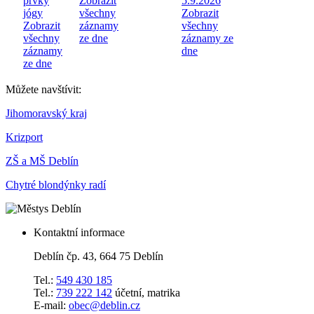
prvky
Zobrazit
5.9.2026
jógy
všechny
Zobrazit
Zobrazit
záznamy
všechny
všechny
ze dne
záznamy ze
záznamy
dne
ze dne
Můžete navštívit:
Jihomoravský kraj
Krizport
ZŠ a MŠ Deblín
Chytré blondýnky radí
Kontaktní informace
Deblín čp. 43, 664 75 Deblín
Tel.:
549 430 185
Tel.:
739 222 142
účetní, matrika
E-mail:
obec@deblin.cz