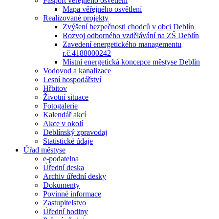
Pasport veřejného osvětlení
Mapa věřejného osvětlení
Realizované projekty
Zvýšení bezpečnosti chodců v obci Deblín
Rozvoj odborného vzdělávání na ZŠ Deblín
Zavedení energetického managementu
r.č.4188000242
Místní energetická koncepce městyse Deblín
Vodovod a kanalizace
Lesní hospodářství
Hřbitov
Životní situace
Fotogalerie
Kalendář akcí
Akce v okolí
Deblínský zpravodaj
Statistické údaje
Úřad městyse
e-podatelna
Úřední deska
Archiv úřední desky
Dokumenty
Povinné informace
Zastupitelstvo
Úřední hodiny