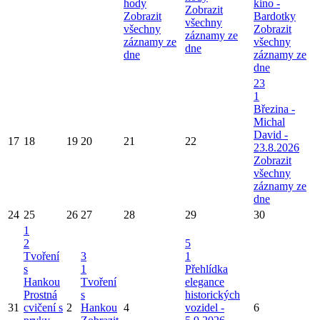
hody
kino -
Zobrazit
Zobrazit
Bardotky
všechny
všechny
Zobrazit
záznamy ze
záznamy ze
všechny
dne
dne
záznamy ze
dne
23
1
Březina -
Michal
David -
17
18
19
20
21
22
23.8.2026
Zobrazit
všechny
záznamy ze
dne
24
25
26
27
28
29
30
1
2
5
Tvoření
3
1
s
1
Přehlídka
Hankou
Tvoření
elegance
Prostná
s
historických
31
cvičení s
2
Hankou
4
vozidel -
6