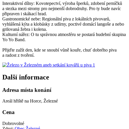
Interaktivní dílny: Kovotepectví, výroba šperků, zdobení perníčků
a stezka mezi stromy pro nejmenší dobrodruhy. Pro ty bude navíc
připraven i skákací hrad.
Gastronomické nebe: Regionální piva z lokálních pivovarů,
vyhlášená kýta a klobásky z udírny, poctivé domácí langoše a nebo
grilovaná žebra i kolena.
Kulturní nářez: O tu správnou atmosféru se postará hudební skupina
Yo Yo Band.
Přijďte zažít den, kde se snoubí vůně kouře, chuť dobrého piva
a radost z tvoření.
Další informace
Adresa místa konání
Areál hřiště na Horce, Železné
Cena
Dobrovolné
Zdroj:
Obec Železné