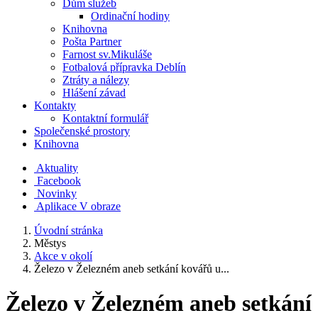
Dům služeb
Ordinační hodiny
Knihovna
Pošta Partner
Farnost sv.Mikuláše
Fotbalová přípravka Deblín
Ztráty a nálezy
Hlášení závad
Kontakty
Kontaktní formulář
Společenské prostory
Knihovna
Aktuality
Facebook
Novinky
Aplikace V obraze
Úvodní stránka
Městys
Akce v okolí
Železo v Železném aneb setkání kovářů u...
Železo v Železném aneb setkání