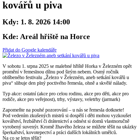
kovářů u piva
Kdy:
1. 8. 2026 14:00
Kde:
Areál hřiště na Horce
Přidat do Google kalendáře
V sobotu 1. srpna 2025 se malebné hřiště Horka v Železném opět
promění v řemeslnou dílnu pod širým nebem. Osmý ročník
oblíbeného festivalu „Železo v Železném, aneb setkání kovářů u
piva“ slibuje den plný poctivého řemesla, ohně a skvělé nálady.
Typ akce: ostatní (akce pro celou rodinu, akce pro děti, akce pro
rodiče, akce pro veřejnost), trhy, výstavy, veletrhy (jarmark)
Zapomeňte na pouhé pozorování – u nás se řemesla dotknete!
Pod vedením zkušených mistrů si dospělí i děti mohou vyzkoušet
kovářství, řezbářství či drátenictví a odnést si domů vlastnoručně
vyrobený suvenýr. Kromě žhavého železa se můžete těšit na ukázky
šperkařství, kovotepectví a práci dalších lokálních umělců.
Na co se letos těšit?