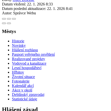
Datum vložení:
22. 1. 2026 8:33
Datum poslední aktualizace:
22. 1. 2026 8:41
Autor:
Správce Webu
Městys
Historie
Novinky
Hlášení rozhlasu
Pasport veřejného osvětlení
Realizované projekty
Vodovod a kanalizace
Lesní hospodářství
Hřbitov
Životní situace
Fotogalerie
Kalendář akcí
Akce v okolí
Deblínský zpravodaj
Statistické údaje
Hlášení závad