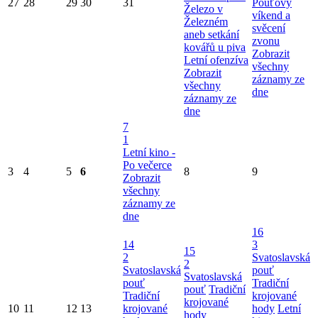
27
28
29
30
31
Pouťový
Železo v
víkend a
Železném
svěcení
aneb setkání
zvonu
kovářů u piva
Zobrazit
Letní ofenzíva
všechny
Zobrazit
záznamy ze
všechny
dne
záznamy ze
dne
7
1
Letní kino -
Po večerce
3
4
5
6
8
9
Zobrazit
všechny
záznamy ze
dne
16
14
3
15
2
Svatoslavská
2
Svatoslavská
pouť
Svatoslavská
pouť
Tradiční
pouť
Tradiční
Tradiční
krojované
krojované
10
11
12
13
krojované
hody
Letní
hody