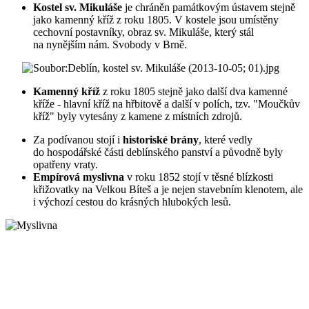
Kostel sv. Mikuláše
je chráněn památkovým ústavem stejně
jako kamenný kříž z roku 1805. V kostele jsou umístěny
cechovní postavníky, obraz sv. Mikuláše, který stál
na nynějším nám. Svobody v Brně.
Kamenný kříž
z roku 1805 stejně jako další dva kamenné
kříže - hlavní kříž na hřbitově a další v polích, tzv. "Moučkův
kříž" byly vytesány z kamene z místních zdrojů.
Za podívanou stojí i
historiské brány
, které vedly
do hospodářské části deblínského panství a původně byly
opatřeny vraty.
Empírová myslivna
v roku 1852 stojí v těsné blízkosti
křižovatky na Velkou Bíteš a je nejen stavebním klenotem, ale
i výchozí cestou do krásných hlubokých lesů.