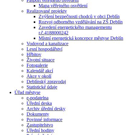
Pasport veřejného osvětlení
Mapa věřejného osvětlení
Realizované projekty
Zvýšení bezpečnosti chodců v obci Deblín
Rozvoj odborného vzdělávání na ZŠ Deblín
Zavedení energetického managementu
r.č.4188000242
Místní energetická koncepce městyse Deblín
Vodovod a kanalizace
Lesní hospodářství
Hřbitov
Životní situace
Fotogalerie
Kalendář akcí
Akce v okolí
Deblínský zpravodaj
Statistické údaje
Úřad městyse
e-podatelna
Úřední deska
Archiv úřední desky
Dokumenty
Povinné informace
Zastupitelstvo
Úřední hodiny