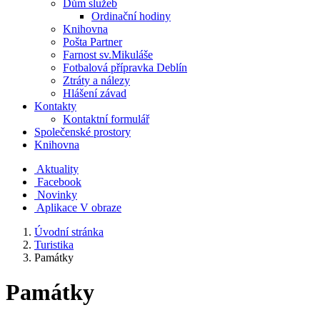
Dům služeb
Ordinační hodiny
Knihovna
Pošta Partner
Farnost sv.Mikuláše
Fotbalová přípravka Deblín
Ztráty a nálezy
Hlášení závad
Kontakty
Kontaktní formulář
Společenské prostory
Knihovna
Aktuality
Facebook
Novinky
Aplikace V obraze
Úvodní stránka
Turistika
Památky
Památky