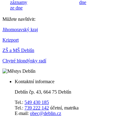
záznamy
dne
ze dne
Můžete navštívit:
Jihomoravský kraj
Krizport
ZŠ a MŠ Deblín
Chytré blondýnky radí
Kontaktní informace
Deblín čp. 43, 664 75 Deblín
Tel.:
549 430 185
Tel.:
739 222 142
účetní, matrika
E-mail:
obec@deblin.cz