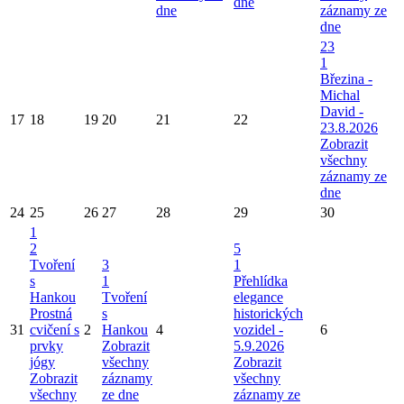
dne
dne
záznamy ze
dne
23
1
Březina -
Michal
David -
17
18
19
20
21
22
23.8.2026
Zobrazit
všechny
záznamy ze
dne
24
25
26
27
28
29
30
1
2
5
Tvoření
3
1
s
1
Přehlídka
Hankou
Tvoření
elegance
Prostná
s
historických
31
cvičení s
2
Hankou
4
vozidel -
6
prvky
Zobrazit
5.9.2026
jógy
všechny
Zobrazit
Zobrazit
záznamy
všechny
všechny
ze dne
záznamy ze