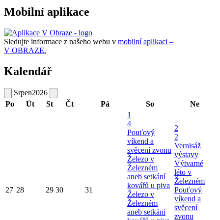
Mobilní aplikace
Sledujte informace z našeho webu v
mobilní aplikaci –
V OBRAZE.
Kalendář
Srpen
2026
Po
Út
St
Čt
Pá
So
Ne
1
4
2
Pouťový
2
víkend a
Vernisáž
svěcení zvonu
výstavy
Železo v
Výtvarné
Železném
léto v
aneb setkání
Železném
kovářů u piva
27
28
29
30
31
Pouťový
Železo v
víkend a
Železném
svěcení
aneb setkání
zvonu