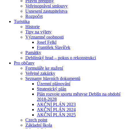
Právní předpisy
Veřejnoprávní smlouvy
Usnesení zastupitelstva
Rozpočet
Turistika
Historie
Tipy na výlety
Významné osobnosti
Josef Felkl
František Slavíček
Památky
Deblínský hrad – pokus o rekonstrukci
Pro občany
Formuláře ke stažení
Veřejné zakázky
Seznamy hlavních dokumentů
Územní plánování
Strategický plán
Plán rozvoje sportu městyse Deblín na období
2018-2028
AKČNÍ PLÁN 2023
AKČNÍ PLÁN 2024
AKČNÍ PLÁN 2025
Czech point
Základní škola