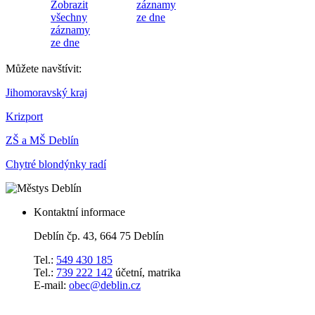
Zobrazit
záznamy
všechny
ze dne
záznamy
ze dne
Můžete navštívit:
Jihomoravský kraj
Krizport
ZŠ a MŠ Deblín
Chytré blondýnky radí
Kontaktní informace
Deblín čp. 43, 664 75 Deblín
Tel.:
549 430 185
Tel.:
739 222 142
účetní, matrika
E-mail:
obec@deblin.cz