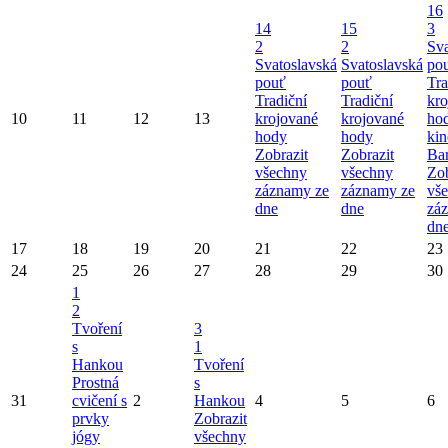
16
14
15
3
2
2
Sva
Svatoslavská
Svatoslavská
po
pouť
pouť
Tra
Tradiční
Tradiční
kro
10
11
12
13
krojované
krojované
ho
hody
hody
kin
Zobrazit
Zobrazit
Ba
všechny
všechny
Zob
záznamy ze
záznamy ze
vš
dne
dne
zá
dn
17
18
19
20
21
22
23
24
25
26
27
28
29
30
1
2
Tvoření
3
s
1
Hankou
Tvoření
Prostná
s
31
cvičení s
2
Hankou
4
5
6
prvky
Zobrazit
jógy
všechny