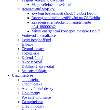
Pasport veřejného osvětlení
Mapa věřejného osvětlení
Realizované projekty
Zvýšení bezpečnosti chodců v obci Deblín
Rozvoj odborného vzdělávání na ZŠ Deblín
Zavedení energetického managementu
r.č.4188000242
Místní energetická koncepce městyse Deblín
Vodovod a kanalizace
Lesní hospodářství
Hřbitov
Životní situace
Fotogalerie
Kalendář akcí
Akce v okolí
Deblínský zpravodaj
Statistické údaje
Úřad městyse
e-podatelna
Úřední deska
Archiv úřední desky
Dokumenty
Povinné informace
Zastupitelstvo
Úřední hodiny