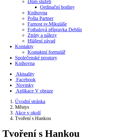
Dům služeb
Ordinační hodiny
Knihovna
Pošta Partner
Farnost sv.Mikuláše
Fotbalová přípravka Deblín
Ztráty a nálezy
Hlášení závad
Kontakty
Kontaktní formulář
Společenské prostory
Knihovna
Aktuality
Facebook
Novinky
Aplikace V obraze
Úvodní stránka
Městys
Akce v okolí
Tvoření s Hankou
Tvoření s Hankou