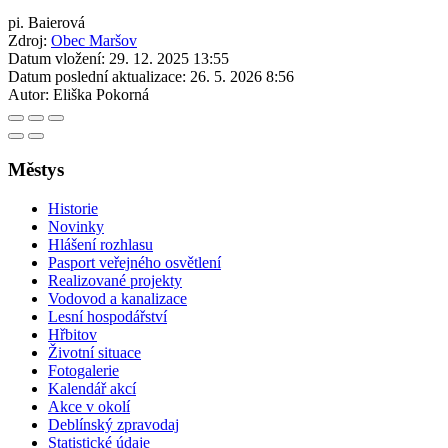
pi. Baierová
Zdroj:
Obec Maršov
Datum vložení:
29. 12. 2025 13:55
Datum poslední aktualizace:
26. 5. 2026 8:56
Autor:
Eliška Pokorná
Městys
Historie
Novinky
Hlášení rozhlasu
Pasport veřejného osvětlení
Realizované projekty
Vodovod a kanalizace
Lesní hospodářství
Hřbitov
Životní situace
Fotogalerie
Kalendář akcí
Akce v okolí
Deblínský zpravodaj
Statistické údaje