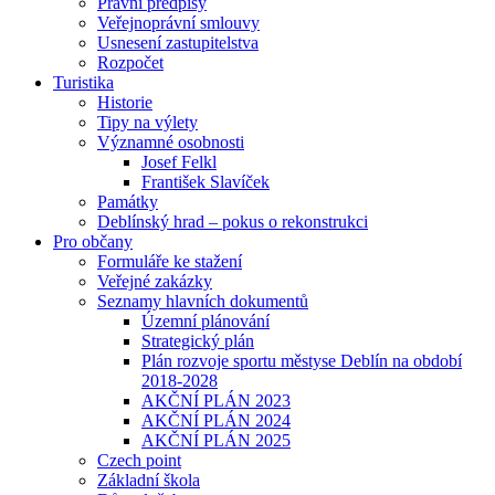
Právní předpisy
Veřejnoprávní smlouvy
Usnesení zastupitelstva
Rozpočet
Turistika
Historie
Tipy na výlety
Významné osobnosti
Josef Felkl
František Slavíček
Památky
Deblínský hrad – pokus o rekonstrukci
Pro občany
Formuláře ke stažení
Veřejné zakázky
Seznamy hlavních dokumentů
Územní plánování
Strategický plán
Plán rozvoje sportu městyse Deblín na období
2018-2028
AKČNÍ PLÁN 2023
AKČNÍ PLÁN 2024
AKČNÍ PLÁN 2025
Czech point
Základní škola