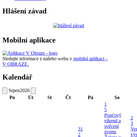
Hlášení závad
Mobilní aplikace
Sledujte informace z našeho webu v
mobilní aplikaci –
V OBRAZE.
Kalendář
Srpen
2026
Po
Út
St
Čt
Pá
So
1
5
Pouťový
2
víkend a
3
svěcení
31
Ver
zvonu
2
výs