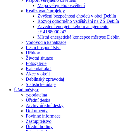
Pasport veřejného osvětlení
Mapa věřejného osvětlení
Realizované projekty
Zvýšení bezpečnosti chodců v obci Deblín
Rozvoj odborného vzdělávání na ZŠ Deblín
Zavedení energetického managementu
r.č.4188000242
Místní energetická koncepce městyse Deblín
Vodovod a kanalizace
Lesní hospodářství
Hřbitov
Životní situace
Fotogalerie
Kalendář akcí
Akce v okolí
Deblínský zpravodaj
Statistické údaje
Úřad městyse
e-podatelna
Úřední deska
Archiv úřední desky
Dokumenty
Povinné informace
Zastupitelstvo
Úřední hodiny