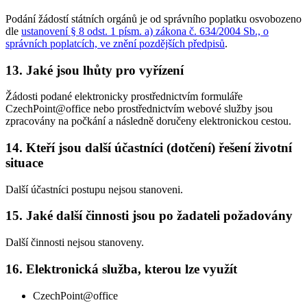
Podání žádostí státních orgánů je od správního poplatku osvobozeno
dle
ustanovení § 8 odst. 1 písm. a) zákona č. 634/2004 Sb., o
správních poplatcích, ve znění pozdějších předpisů
.
13. Jaké jsou lhůty pro vyřízení
Žádosti podané elektronicky prostřednictvím formuláře
CzechPoint@office nebo prostřednictvím webové služby jsou
zpracovány na počkání a následně doručeny elektronickou cestou.
14. Kteří jsou další účastníci (dotčení) řešení životní
situace
Další účastníci postupu nejsou stanoveni.
15. Jaké další činnosti jsou po žadateli požadovány
Další činnosti nejsou stanoveny.
16. Elektronická služba, kterou lze využít
CzechPoint@office