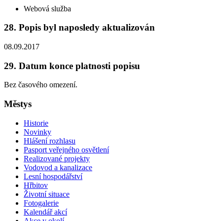
Webová služba
28. Popis byl naposledy aktualizován
08.09.2017
29. Datum konce platnosti popisu
Bez časového omezení.
Městys
Historie
Novinky
Hlášení rozhlasu
Pasport veřejného osvětlení
Realizované projekty
Vodovod a kanalizace
Lesní hospodářství
Hřbitov
Životní situace
Fotogalerie
Kalendář akcí
Akce v okolí