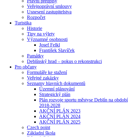
Právní předpisy
Veřejnoprávní smlouvy
Usnesení zastupitelstva
Rozpočet
Turistika
Historie
Tipy na výlety
Významné osobnosti
Josef Felkl
František Slavíček
Památky
Deblínský hrad – pokus o rekonstrukci
Pro občany
Formuláře ke stažení
Veřejné zakázky
Seznamy hlavních dokumentů
Územní plánování
Strategický plán
Plán rozvoje sportu městyse Deblín na období
2018-2028
AKČNÍ PLÁN 2023
AKČNÍ PLÁN 2024
AKČNÍ PLÁN 2025
Czech point
Základní škola