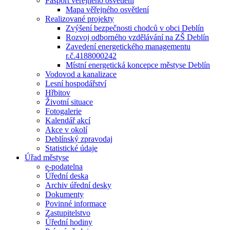
Pasport veřejného osvětlení
Mapa věřejného osvětlení
Realizované projekty
Zvýšení bezpečnosti chodců v obci Deblín
Rozvoj odborného vzdělávání na ZŠ Deblín
Zavedení energetického managementu
r.č.4188000242
Místní energetická koncepce městyse Deblín
Vodovod a kanalizace
Lesní hospodářství
Hřbitov
Životní situace
Fotogalerie
Kalendář akcí
Akce v okolí
Deblínský zpravodaj
Statistické údaje
Úřad městyse
e-podatelna
Úřední deska
Archiv úřední desky
Dokumenty
Povinné informace
Zastupitelstvo
Úřední hodiny