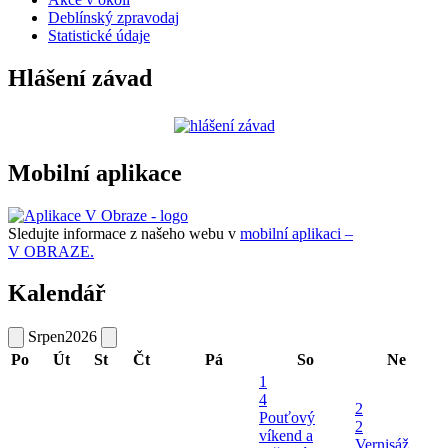
Deblínský zpravodaj
Statistické údaje
Hlášení závad
Mobilní aplikace
Sledujte informace z našeho webu v
mobilní aplikaci –
V OBRAZE.
Kalendář
Srpen
2026
Po
Út
St
Čt
Pá
So
Ne
1
4
2
Pouťový
2
víkend a
Vernisáž