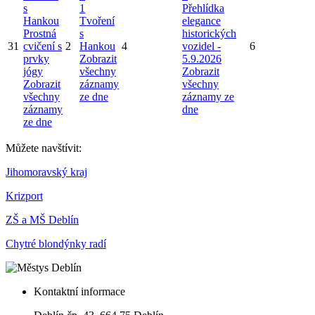
s
1
Přehlídka
Hankou
Tvoření
elegance
Prostná
s
historických
31
cvičení s
2
Hankou
4
vozidel -
6
prvky
Zobrazit
5.9.2026
jógy
všechny
Zobrazit
Zobrazit
záznamy
všechny
všechny
ze dne
záznamy ze
záznamy
dne
ze dne
Můžete navštívit:
Jihomoravský kraj
Krizport
ZŠ a MŠ Deblín
Chytré blondýnky radí
Kontaktní informace