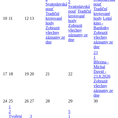
2
Svatoslavská
pouť
Svatoslavská
pouť
Tradiční
pouť
Tradiční
Tradiční
krojované
krojované
10
11
12
13
krojované
hody
Letní
hody
hody
kino -
Zobrazit
Zobrazit
Bardotky
všechny
všechny
Zobrazit
záznamy ze
záznamy ze
všechny
dne
dne
záznamy ze
dne
23
1
Březina -
Michal
David -
17
18
19
20
21
22
23.8.2026
Zobrazit
všechny
záznamy ze
dne
24
25
26
27
28
29
30
1
2
5
Tvoření
3
1