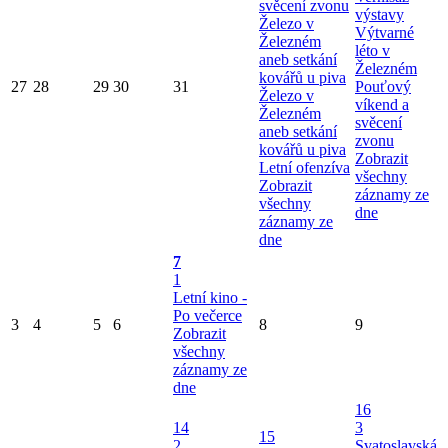
svěcení zvonu
výstavy
Železo v
Výtvarné
Železném
léto v
aneb setkání
Železném
kovářů u piva
27
28
29
30
31
Pouťový
Železo v
víkend a
Železném
svěcení
aneb setkání
zvonu
kovářů u piva
Zobrazit
Letní ofenzíva
všechny
Zobrazit
záznamy ze
všechny
dne
záznamy ze
dne
7
1
Letní kino -
Po večerce
3
4
5
6
8
9
Zobrazit
všechny
záznamy ze
dne
16
14
3
15
2
Svatoslavská