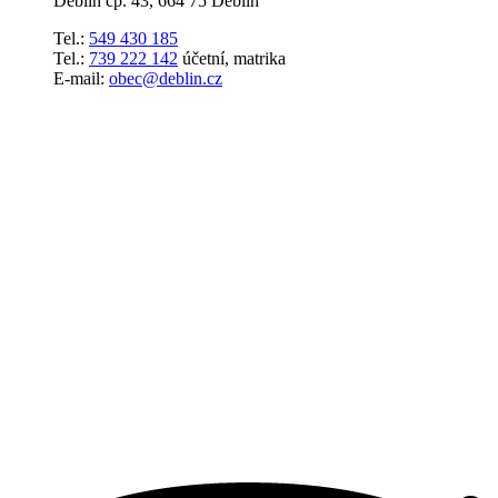
Deblín čp. 43, 664 75 Deblín
Tel.:
549 430 185
Tel.:
739 222 142
účetní, matrika
E-mail:
obec@deblin.cz