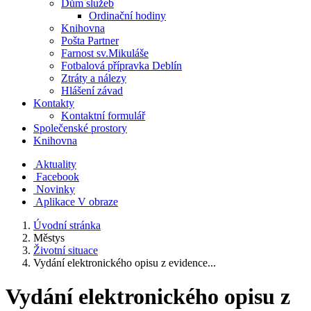
Dům služeb
Ordinační hodiny
Knihovna
Pošta Partner
Farnost sv.Mikuláše
Fotbalová přípravka Deblín
Ztráty a nálezy
Hlášení závad
Kontakty
Kontaktní formulář
Společenské prostory
Knihovna
Aktuality
Facebook
Novinky
Aplikace V obraze
Úvodní stránka
Městys
Životní situace
Vydání elektronického opisu z evidence...
Vydání elektronického opisu z