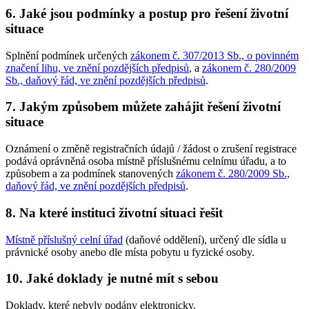
6. Jaké jsou podmínky a postup pro řešení životní
situace
Splnění podmínek určených
zákonem č. 307/2013 Sb., o povinném
značení lihu, ve znění pozdějších předpisů
, a
zákonem č. 280/2009
Sb., daňový řád, ve znění pozdějších předpisů
.
7. Jakým způsobem můžete zahájit řešení životní
situace
Oznámení o změně registračních údajů / žádost o zrušení registrace
podává oprávněná osoba místně příslušnému celnímu úřadu, a to
způsobem a za podmínek stanovených
zákonem č. 280/2009 Sb.,
daňový řád, ve znění pozdějších předpisů
.
8. Na které instituci životní situaci řešit
Místně příslušný celní úřad
(daňové oddělení), určený dle sídla u
právnické osoby anebo dle místa pobytu u fyzické osoby.
10. Jaké doklady je nutné mít s sebou
Doklady, které nebyly podány elektronicky.