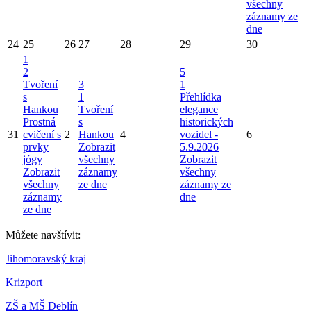
všechny
záznamy ze
dne
24
25
26
27
28
29
30
1
2
5
Tvoření
3
1
s
1
Přehlídka
Hankou
Tvoření
elegance
Prostná
s
historických
31
cvičení s
2
Hankou
4
vozidel -
6
prvky
Zobrazit
5.9.2026
jógy
všechny
Zobrazit
Zobrazit
záznamy
všechny
všechny
ze dne
záznamy ze
záznamy
dne
ze dne
Můžete navštívit:
Jihomoravský kraj
Krizport
ZŠ a MŠ Deblín