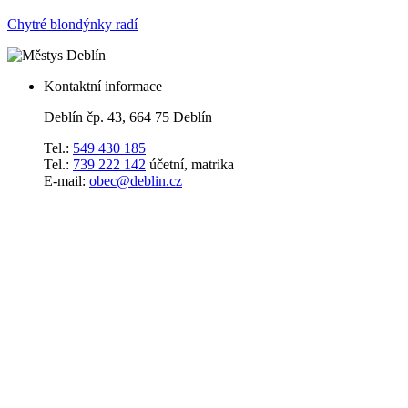
Chytré blondýnky radí
Kontaktní informace
Deblín čp. 43, 664 75 Deblín
Tel.:
549 430 185
Tel.:
739 222 142
účetní, matrika
E-mail:
obec@deblin.cz