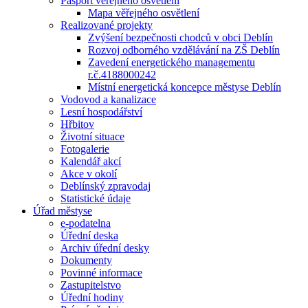
Pasport veřejného osvětlení
Mapa věřejného osvětlení
Realizované projekty
Zvýšení bezpečnosti chodců v obci Deblín
Rozvoj odborného vzdělávání na ZŠ Deblín
Zavedení energetického managementu
r.č.4188000242
Místní energetická koncepce městyse Deblín
Vodovod a kanalizace
Lesní hospodářství
Hřbitov
Životní situace
Fotogalerie
Kalendář akcí
Akce v okolí
Deblínský zpravodaj
Statistické údaje
Úřad městyse
e-podatelna
Úřední deska
Archiv úřední desky
Dokumenty
Povinné informace
Zastupitelstvo
Úřední hodiny