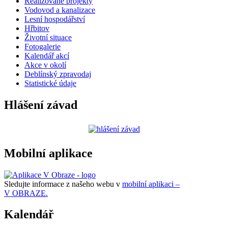
Realizované projekty
Vodovod a kanalizace
Lesní hospodářství
Hřbitov
Životní situace
Fotogalerie
Kalendář akcí
Akce v okolí
Deblínský zpravodaj
Statistické údaje
Hlášení závad
Mobilní aplikace
Sledujte informace z našeho webu v
mobilní aplikaci –
V OBRAZE.
Kalendář