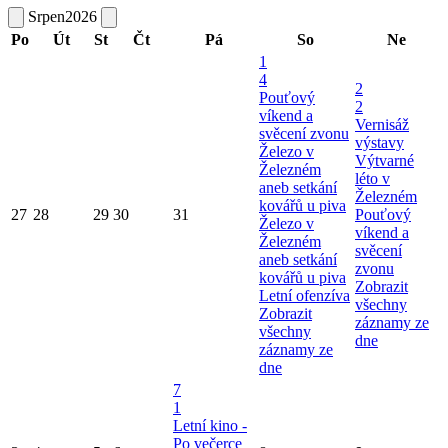
Srpen
2026
Po
Út
St
Čt
Pá
So
Ne
1
4
2
Pouťový
2
víkend a
Vernisáž
svěcení zvonu
výstavy
Železo v
Výtvarné
Železném
léto v
aneb setkání
Železném
kovářů u piva
27
28
29
30
31
Pouťový
Železo v
víkend a
Železném
svěcení
aneb setkání
zvonu
kovářů u piva
Zobrazit
Letní ofenzíva
všechny
Zobrazit
záznamy ze
všechny
dne
záznamy ze
dne
7
1
Letní kino -
Po večerce