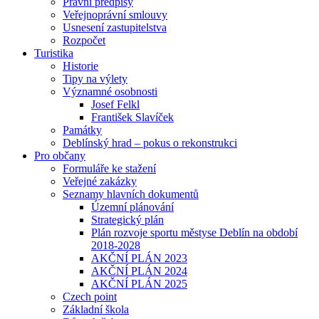
Právní předpisy
Veřejnoprávní smlouvy
Usnesení zastupitelstva
Rozpočet
Turistika
Historie
Tipy na výlety
Významné osobnosti
Josef Felkl
František Slavíček
Památky
Deblínský hrad – pokus o rekonstrukci
Pro občany
Formuláře ke stažení
Veřejné zakázky
Seznamy hlavních dokumentů
Územní plánování
Strategický plán
Plán rozvoje sportu městyse Deblín na období
2018-2028
AKČNÍ PLÁN 2023
AKČNÍ PLÁN 2024
AKČNÍ PLÁN 2025
Czech point
Základní škola