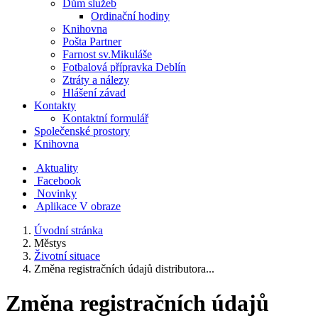
Dům služeb
Ordinační hodiny
Knihovna
Pošta Partner
Farnost sv.Mikuláše
Fotbalová přípravka Deblín
Ztráty a nálezy
Hlášení závad
Kontakty
Kontaktní formulář
Společenské prostory
Knihovna
Aktuality
Facebook
Novinky
Aplikace V obraze
Úvodní stránka
Městys
Životní situace
Změna registračních údajů distributora...
Změna registračních údajů